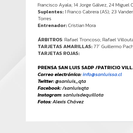
Francisco Ayala; 14 Jorge Gálvez, 24 Miguel O
Suplentes:
1 Franco Cabrera (AS); 23 Vander
Torres
Entrenador:
Cristian Mora
ÁRBITROS
: Rafael Troncoso; Rafael Villout
TARJETAS AMARILLAS:
77´ Guillermo Pac
TARJETAS ROJAS:
PRENSA SAN LUIS SADP /PATRICIO VIL
Correo electrónico:
info@sanluissa.cl
Twitter:
@sanluis_qta
Facebook:
/sanluisqta
Instagram
: sanluisdequillota
Fotos:
Alexis Chávez