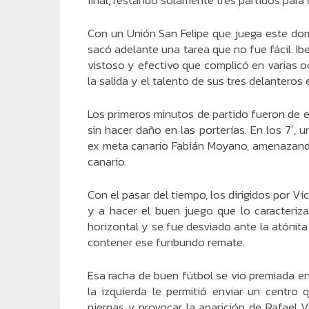
final, restando solamente tres partidos par
Con un Unión San Felipe que juega este do
sacó adelante una tarea que no fue fácil. Ib
vistoso y efectivo que complicó en varias oc
la salida y el talento de sus tres delanteros 
Los primeros minutos de partido fueron de 
sin hacer daño en las porterías. En los 7´,
ex meta canario Fabián Moyano, amenazando 
canario.
Con el pasar del tiempo, los dirigidos por V
y a hacer el buen juego que lo caracteriza
horizontal y se fue desviado ante la atónit
contener ese furibundo remate.
Esa racha de buen fútbol se vio premiada e
la izquierda le permitió enviar un centro 
piernas y provocar la aparición de Rafael 