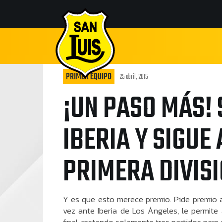
PRIMER EQUIPO
25 abril, 2015
¡UN PASO MÁS! 
IBERIA Y SIGUE
PRIMERA DIVIS
Y es que esto merece premio. Pide premio a 
vez ante Iberia de Los Ángeles, le permite