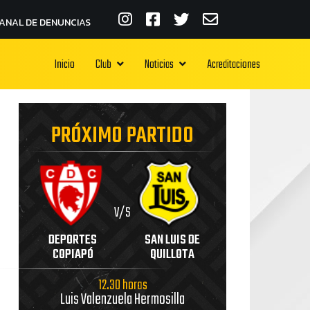
ANAL DE DENUNCIAS
Inicio
Club
Noticias
Acreditaciones
PRÓXIMO PARTIDO
V/S
DEPORTES
SAN LUIS DE
COPIAPÓ
QUILLOTA
12.30 horas
Luis Valenzuela Hermosilla