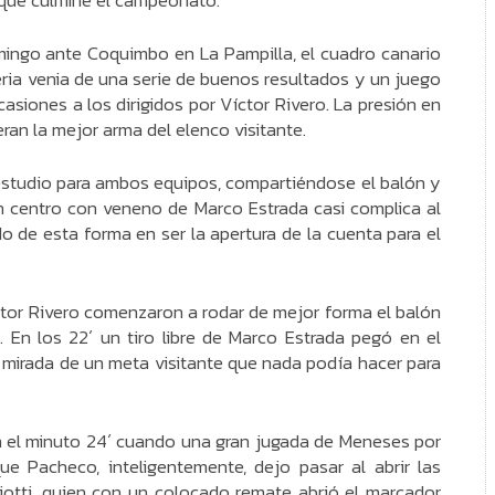
a que culmine el campeonato.
mingo ante Coquimbo en La Pampilla, el cuadro canario
eria venia de una serie de buenos resultados y un juego
asiones a los dirigidos por Víctor Rivero. La presión en
eran la mejor arma del elenco visitante.
estudio para ambos equipos, compartiéndose el balón y
 un centro con veneno de Marco Estrada casi complica al
de esta forma en ser la apertura de la cuenta para el
íctor Rivero comenzaron a rodar de mejor forma el balón
. En los 22´ un tiro libre de Marco Estrada pegó en el
a mirada de un meta visitante que nada podía hacer para
n el minuto 24´ cuando una gran jugada de Meneses por
que Pacheco, inteligentemente, dejo pasar al abrir las
Viotti, quien con un colocado remate abrió el marcador