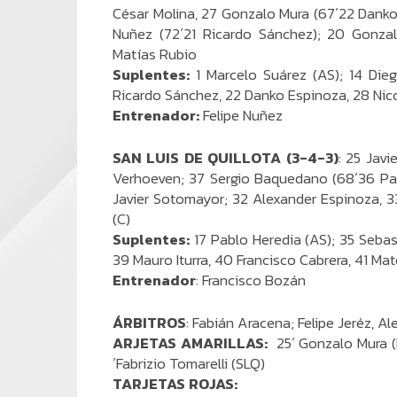
César Molina, 27 Gonzalo Mura (67´22 Danko 
Nuñez (72´21 Ricardo Sánchez); 20 Gonzalo
Matías Rubio
Suplentes:
1 Marcelo Suárez (AS); 14 Dieg
Ricardo Sánchez, 22 Danko Espinoza, 28 Nico
Entrenador:
Felipe Nuñez
SAN LUIS DE QUILLOTA (3-4-3)
: 25 Javi
Verhoeven; 37 Sergio Baquedano (68´36 Pab
Javier Sotomayor; 32 Alexander Espinoza, 33 
(C)
Suplentes:
17 Pablo Heredia (AS); 35 Sebas
39 Mauro Iturra, 40 Francisco Cabrera, 41 Ma
Entrenador
: Francisco Bozán
ÁRBITROS
: Fabián Aracena; Felipe Jeréz, A
ARJETAS AMARILLAS:
25´ Gonzalo Mura (R
´Fabrizio Tomarelli (SLQ)
TARJETAS ROJAS: