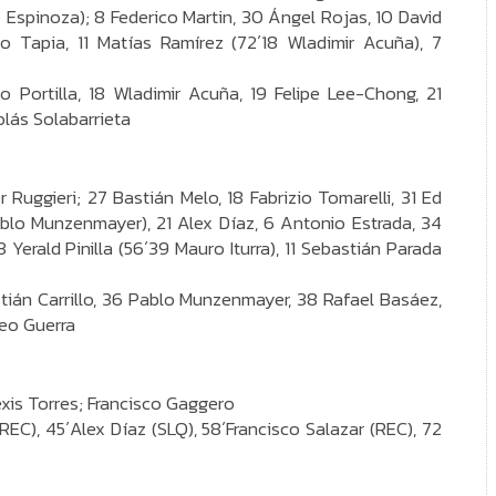
Espinoza); 8 Federico Martin, 30 Ángel Rojas, 10 David
 Tapia, 11 Matías Ramírez (72´18 Wladimir Acuña), 7
o Portilla, 18 Wladimir Acuña, 19 Felipe Lee-Chong, 21
lás Solabarrieta
er Ruggieri; 27 Bastián Melo, 18 Fabrizio Tomarelli, 31 Ed
lo Munzenmayer), 21 Alex Díaz, 6 Antonio Estrada, 34
Yerald Pinilla (56´39 Mauro Iturra), 11 Sebastián Parada
tián Carrillo, 36 Pablo Munzenmayer, 38 Rafael Basáez,
teo Guerra
lexis Torres; Francisco Gaggero
EC), 45´Alex Díaz (SLQ), 58´Francisco Salazar (REC), 72