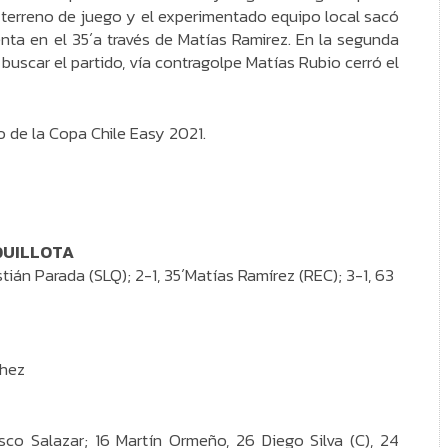
el terreno de juego y el experimentado equipo local sacó
ta en el 35´a través de Matías Ramirez. En la segunda
buscar el partido, vía contragolpe Matías Rubio cerró el
o de la Copa Chile Easy 2021.
QUILLOTA
stián Parada (SLQ); 2-1, 35´Matías Ramírez (REC); 3-1, 63
chez
isco Salazar; 16 Martín Ormeño, 26 Diego Silva (C), 24