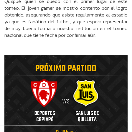
Quilpué, quien se quedó con el primer lugar de este
torneo. El joven gamer se mostró contento por el logro
obtenido, asegurando que asiste regularmente al estadio
ya que es fanático del futbol, y que espera representar
de muy buena forma a nuestra institución en el torneo
nacional que tiene fecha por confirmar aún.
PRÓXIMO PARTIDO
V/S
DEPORTES
SAN LUIS DE
COPIAPÓ
QUILLOTA