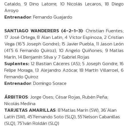
Cataldo, 9 Dino Latorre, 10 Nicolás Lecaros, 18 Diego
Arroyo
Entrenador
: Fernando Guajardo
SANTIAGO WANDERERS (4-2-1-3)
: Christian Fuentes;
17 José Ortega, 8 Alan Latin, 4 Víctor Espinoza, 2 Cristian
Vega (16´5 Joseph Gondre); 15 Javier Puebla, 11 Jason León
(41´5 6 Fernando Quiroz), 10 Angelo Quiñones; 9 Matías
Marín, 14 Benjamín Silva y 7 Gabriel Rojas
Suplentes:
12 Bastian Cáceres (AS); 5 Joseph Gondre, 16
Felipe Moraga, 13 Alejandro Azócar, 18 Martín Villarroel, 6
Fernando Quiroz
Entrenador
: Domingo Sorace
ÁRBITROS
: Jorge Oses; César Rojas, Rubén Peña;
Nicolás Medina
TARJETAS AMARILLAS
: 8´Matías Marín (SW), 36´Alan
Latín (SW), 45`Fernando Soto (SLQ), 55´Nelson Cabanillas
(SLQ), 75´Iván Roldán (SLQ)