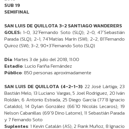
SUB 19
SEMIFINAL
SAN LUIS DE QUILLOTA 3-2 SANTIAGO WANDERERS
GOLES:
1-0, 32´Fernando Soto (SLQ); 2-0, 47´Sebastián
Parada (SLQ); 2-1, 74´Matías Marín (SW); 2-2, 81´Fernando
Quiroz (SW); 3-2, 90+3´Fernando Soto (SLQ)
Día
: Martes 3 de julio del 2018, 11:00
Estadio
: Lucio Fariña Fernández
Público
: 850 personas aproximadamente
SAN LUIS DE QUILLOTA (4-2-1-3)
: 22 José Lártiga; 23
Bastián Melo, 13 Luciano Vargas, 5 Joel Rodriguez, 20 Iván
Roldán; 6 Antonio Estrada, 25 Diego García (77´8 Ignacio
Cataldo), 14 Dylan González (66´10 Nicolás Lecaros); 19
Nelson Cabanillas (69´9 Dino Latorre), 11 Sebastián Parada
y 7 Fernando Soto
Suplentes
: 1 Kevin Catalán (AS); 2 Frank Muñoz, 8 Ignacio