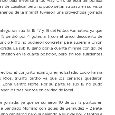
canzó para meterse a los Play Offs de esta temporada
s de clasificar pero no pudo sellar su paso en su visita
anarios de la Infantil tuvieron una provechosa jornada
tegorías sub 15, 16, 17 y 19 del Fútbol Formativo, ya que
 15 perdió por 4 goles a 1, con el único descuento de
uricio Riffo no pudieron concretar para superar a Unión
porada. La sub 16 ganó por la cuenta mínima con gol de
ivisión en la cuarta posición, pero sin los suficientes
cibió al conjunto albirrojo en el Estadio Lucio Fariña
o Ríos, triunfo tardío ya que los canarios quedaron
la Zona Centro Norte. Por su parte, la sub 19 no pudo
apar los tres puntos en calidad de local.
jor jornada, ya que se sumaron 10 de los 12 puntos en
o a Santiago Morning con goles de Bermúdez y Zárate,
uipo capitalino pero superando a su rival por 2 tantos a