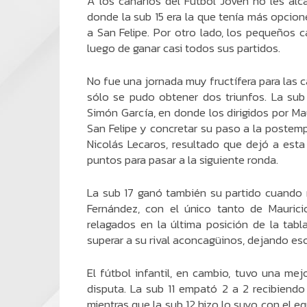
A los canarios del Fútbol Joven no les al
donde la sub 15 era la que tenía más opcione
a San Felipe. Por otro lado, los pequeños c
luego de ganar casi todos sus partidos.
No fue una jornada muy fructífera para las ca
sólo se pudo obtener dos triunfos. La sub
Simón García, en donde los dirigidos por Ma
San Felipe y concretar su paso a la postem
Nicolás Lecaros, resultado que dejó a esta d
puntos para pasar a la siguiente ronda.
La sub 17 ganó también su partido cuando re
Fernández, con el único tanto de Maurici
relagados en la última posición de la tab
superar a su rival aconcagüinos, dejando esc
El fútbol infantil, en cambio, tuvo una me
disputa. La sub 11 empató 2 a 2 recibiend
mientras que la sub 12 hizo lo suyo con el eq