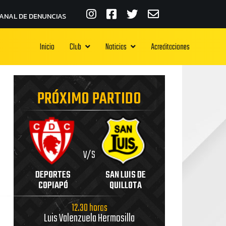
ANAL DE DENUNCIAS
Inicio
Club
Noticias
Acreditaciones
PRÓXIMO PARTIDO
V/S
DEPORTES
SAN LUIS DE
COPIAPÓ
QUILLOTA
12.30 horas
Luis Valenzuela Hermosilla