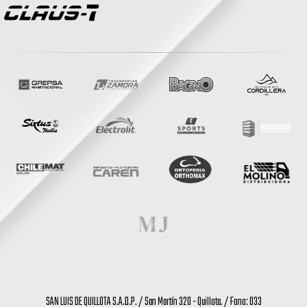
SAN LUIS DE QUILLOTA S.A.D.P. / San Martín 320 - Quillota. / Fono: 033