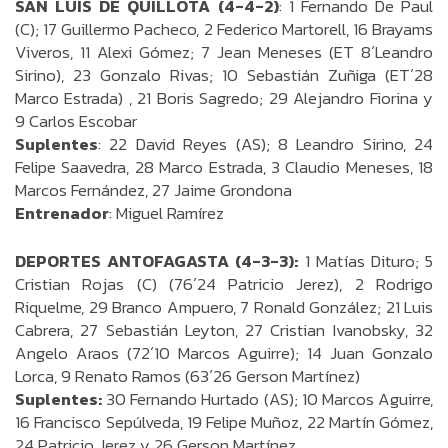
SAN LUIS DE QUILLOTA (4-4-2)
: 1 Fernando De Paul
(C); 17 Guillermo Pacheco, 2 Federico Martorell, 16 Brayams
Viveros, 11 Alexi Gómez; 7 Jean Meneses (ET 8´Leandro
Sirino), 23 Gonzalo Rivas; 10 Sebastián Zuñiga (ET´28
Marco Estrada) , 21 Boris Sagredo; 29 Alejandro Fiorina y
9 Carlos Escobar
Suplentes
: 22 David Reyes (AS); 8 Leandro Sirino, 24
Felipe Saavedra, 28 Marco Estrada, 3 Claudio Meneses, 18
Marcos Fernández, 27 Jaime Grondona
Entrenador
: Miguel Ramírez
DEPORTES ANTOFAGASTA (4-3-3):
1 Matías Dituro; 5
Cristian Rojas (C) (76´24 Patricio Jerez), 2 Rodrigo
Riquelme, 29 Branco Ampuero, 7 Ronald González; 21 Luis
Cabrera, 27 Sebastián Leyton, 27 Cristian Ivanobsky, 32
Angelo Araos (72´10 Marcos Aguirre); 14 Juan Gonzalo
Lorca, 9 Renato Ramos (63´26 Gerson Martínez)
Suplentes:
30 Fernando Hurtado (AS); 10 Marcos Aguirre,
16 Francisco Sepúlveda, 19 Felipe Muñoz, 22 Martín Gómez,
24 Patricio Jerez y 26 Gerson Martínez