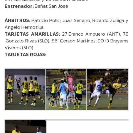
Entrenador:
Beñat San José
ÁRBITROS
: Patricio Polic; Juan Serrano, Ricardo Zuñiga y
Angelo Hermosilla
TARJETAS AMARILLAS:
27´Branco Ampuero (ANT), 78
´Gonzalo Rivas (SLQ), 86´ Gerson Martínez, 90+3 Brayams
Viveros (SLQ)
TARJETAS ROJAS: