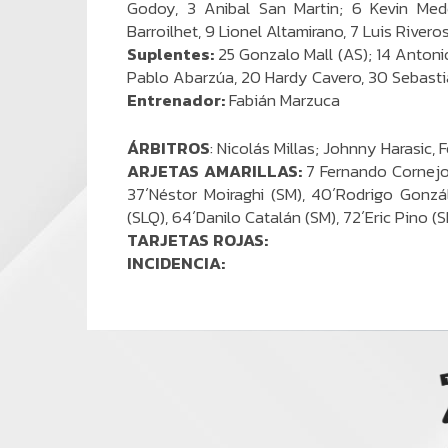
Godoy, 3 Anibal San Martin; 6 Kevin Mede
Barroilhet, 9 Lionel Altamirano, 7 Luis Rivero
Suplentes:
25 Gonzalo Mall (AS); 14 Antonio
Pablo Abarzúa, 20 Hardy Cavero, 30 Sebasti
Entrenador:
Fabián Marzuca
ÁRBITROS
: Nicolás Millas; Johnny Harasic,
ARJETAS AMARILLAS:
7 Fernando Cornejo 
37´Néstor Moiraghi (SM), 40´Rodrigo Gonzá
(SLQ), 64´Danilo Catalán (SM), 72´Eric Pino (
TARJETAS ROJAS:
INCIDENCIA: