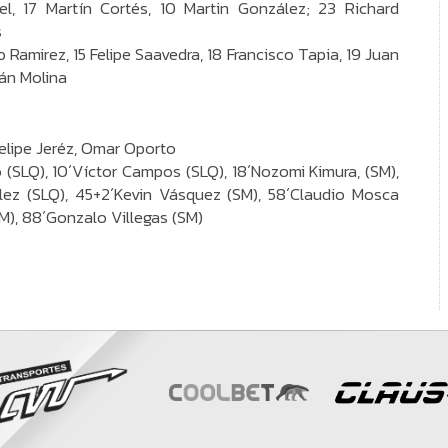
l, 17 Martín Cortés, 10 Martin González; 23 Richard
s
 Ramirez, 15 Felipe Saavedra, 18 Francisco Tapia, 19 Juan
án Molina
 Felipe Jeréz, Omar Oporto
(SLQ), 10´Víctor Campos (SLQ), 18´Nozomi Kimura, (SM),
lez (SLQ), 45+2´Kevin Vásquez (SM), 58´Claudio Mosca
SM), 88´Gonzalo Villegas (SM)