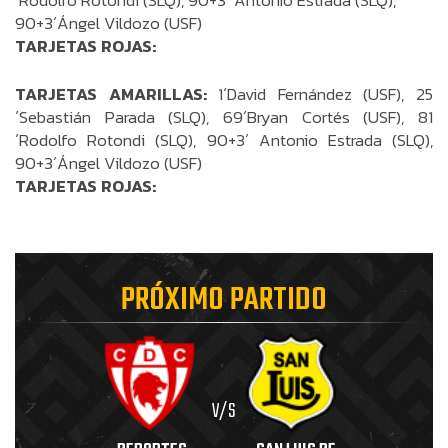
´Rodolfo Rotondi (SLQ), 90+3´ Antonio Estrada (SLQ),
90+3´Ángel Vildozo (USF)
TARJETAS ROJAS:
TARJETAS AMARILLAS:
1´David Fernández (USF), 25
´Sebastián Parada (SLQ), 69´Bryan Cortés (USF), 81
´Rodolfo Rotondi (SLQ), 90+3´ Antonio Estrada (SLQ),
90+3´Ángel Vildozo (USF)
TARJETAS ROJAS:
PRÓXIMO PARTIDO
V/S