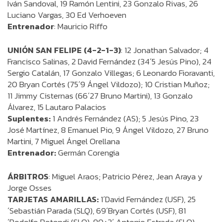
Iván Sandoval, 19 Ramón Lentini, 23 Gonzalo Rivas, 26
Luciano Vargas, 30 Ed Verhoeven
Entrenador
: Mauricio Riffo
UNIÓN SAN FELIPE (4-2-1-3)
: 12 Jonathan Salvador; 4
Francisco Salinas, 2 David Fernández (34´5 Jesús Pino), 24
Sergio Catalán, 17 Gonzalo Villegas; 6 Leonardo Fioravanti,
20 Bryan Cortés (75´9 Ángel Vildozo); 10 Cristian Muñoz;
11 Jimmy Cisternas (66´27 Bruno Martini), 13 Gonzalo
Álvarez, 15 Lautaro Palacios
Suplentes:
1 Andrés Fernández (AS); 5 Jesús Pino, 23
José Martínez, 8 Emanuel Pio, 9 Ángel Vildozo, 27 Bruno
Martini, 7 Miguel Ángel Orellana
Entrenador:
Germán Corengia
ÁRBITROS
: Miguel Araos; Patricio Pérez, Jean Araya y
Jorge Osses
TARJETAS AMARILLAS:
1´David Fernández (USF), 25
´Sebastián Parada (SLQ), 69´Bryan Cortés (USF), 81