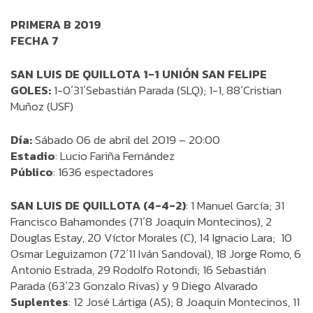
PRIMERA B 2019
FECHA 7
SAN LUIS DE QUILLOTA 1-1 UNIÓN SAN FELIPE
GOLES:
1-0´31´Sebastián Parada (SLQ); 1-1, 88´Cristian
Muñoz (USF)
Día:
Sábado 06 de abril del 2019 – 20:00
Estadio
: Lucio Fariña Fernández
Público
: 1636 espectadores
SAN LUIS DE QUILLOTA (4-4-2)
: 1 Manuel García; 31
Francisco Bahamondes (71´8 Joaquin Montecinos), 2
Douglas Estay, 20 Víctor Morales (C), 14 Ignacio Lara; 10
Osmar Leguizamon (72´11 Iván Sandoval), 18 Jorge Romo, 6
Antonio Estrada, 29 Rodolfo Rotondi; 16 Sebastián
Parada (63´23 Gonzalo Rivas) y 9 Diego Alvarado
Suplentes
: 12 José Lártiga (AS); 8 Joaquin Montecinos, 11