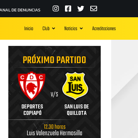
ANAL DE DENUNCIAS
Inicio
Club
Noticias
Acreditaciones
PRÓXIMO PARTIDO
V/S
DEPORTES
SAN LUIS DE
COPIAPÓ
QUILLOTA
12.30 horas
Luis Valenzuela Hermosilla