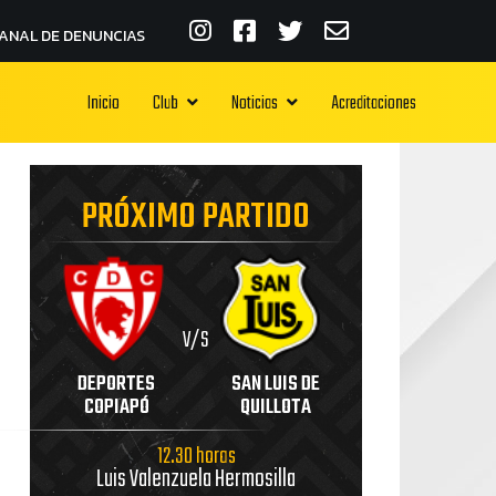
ANAL DE DENUNCIAS
Inicio
Club
Noticias
Acreditaciones
PRÓXIMO PARTIDO
V/S
DEPORTES
SAN LUIS DE
COPIAPÓ
QUILLOTA
12.30 horas
Luis Valenzuela Hermosilla