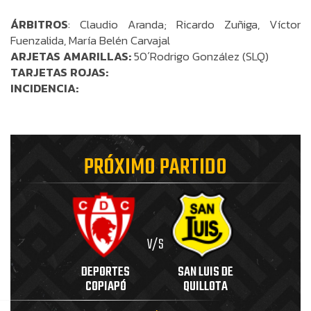
ÁRBITROS
: Claudio Aranda; Ricardo Zuñiga, Víctor
Fuenzalida, María Belén Carvajal
ARJETAS AMARILLAS:
50´Rodrigo González (SLQ)
TARJETAS ROJAS:
INCIDENCIA:
PRÓXIMO PARTIDO
V/S
DEPORTES
SAN LUIS DE
COPIAPÓ
QUILLOTA