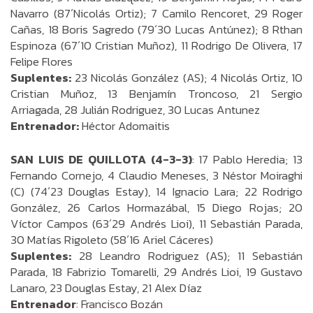
Navarro (87´Nicolás Ortiz); 7 Camilo Rencoret, 29 Roger
Cañas, 18 Boris Sagredo (79´30 Lucas Antúnez); 8 Rthan
Espinoza (67´10 Cristian Muñoz), 11 Rodrigo De Olivera, 17
Felipe Flores
Suplentes:
23 Nicolás González (AS); 4 Nicolás Ortiz, 10
Cristian Muñoz, 13 Benjamín Troncoso, 21 Sergio
Arriagada, 28 Julián Rodriguez, 30 Lucas Antunez
Entrenador:
Héctor Adomaitis
SAN LUIS DE QUILLOTA (4-3-3)
: 17 Pablo Heredia; 13
Fernando Cornejo, 4 Claudio Meneses, 3 Néstor Moiraghi
(C) (74´23 Douglas Estay), 14 Ignacio Lara; 22 Rodrigo
González, 26 Carlos Hormazábal, 15 Diego Rojas; 20
Víctor Campos (63´29 Andrés Lioi), 11 Sebastián Parada,
30 Matías Rigoleto (58´16 Ariel Cáceres)
Suplentes:
28 Leandro Rodriguez (AS); 11 Sebastián
Parada, 18 Fabrizio Tomarelli, 29 Andrés Lioi, 19 Gustavo
Lanaro, 23 Douglas Estay, 21 Alex Díaz
Entrenador
: Francisco Bozán