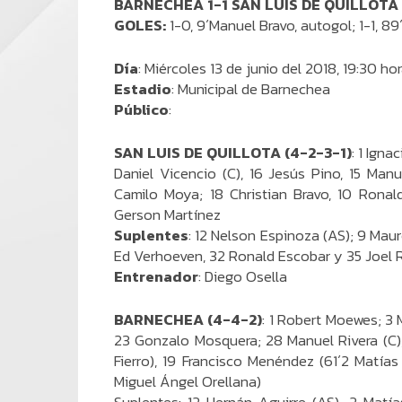
BARNECHEA 1-1 SAN LUIS DE QUILLOTA
GOLES:
1-0, 9´Manuel Bravo, autogol; 1-1, 8
Día
: Miércoles 13 de junio del 2018, 19:30 ho
Estadio
: Municipal de Barnechea
Público
:
SAN LUIS DE QUILLOTA (4-2-3-1)
: 1 Ign
Daniel Vicencio (C), 16 Jesús Pino, 15 Man
Camilo Moya; 18 Christian Bravo, 10 Ronal
Gerson Martínez
Suplentes
: 12 Nelson Espinoza (AS); 9 Maur
Ed Verhoeven, 32 Ronald Escobar y 35 Joel 
Entrenador
: Diego Osella
BARNECHEA (4-4-2)
: 1 Robert Moewes; 3 
23 Gonzalo Mosquera; 28 Manuel Rivera (C)
Fierro), 19 Francisco Menéndez (61´2 Matía
Miguel Ángel Orellana)