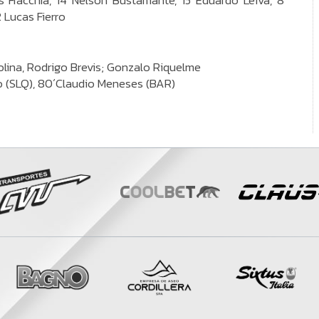
s Fracchia, 14 Nelson Bustamante, 15 Eduardo Leiva, 8
 Lucas Fierro
olina, Rodrigo Brevis; Gonzalo Riquelme
ro (SLQ), 80´Claudio Meneses (BAR)