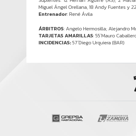
Suplentes: 12 Hernán Aguirre (AS); 2 Matía
Miguel Ángel Orellana, 18 Andy Fuentes y 22
Entrenador
: René Ávila
ÁRBITROS
: Angelo Hermosilla; Alejandro M
TARJETAS AMARILLAS
: 55´Mauro Caballe
INCIDENCIAS:
57´Diego Urquiera (BAR)