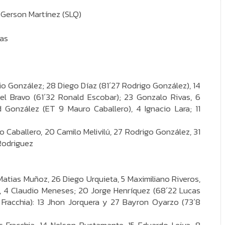
9´Gerson Martínez (SLQ)
ras
acio González; 28 Diego Díaz (81´27 Rodrigo González), 14
uel Bravo (61´32 Ronald Escobar); 23 Gonzalo Rivas, 6
d González (ET 9 Mauro Caballero), 4 Ignacio Lara; 11
o Caballero, 20 Camilo Melivilú, 27 Rodrigo González, 31
Rodriguez
Matias Muñoz, 26 Diego Urquieta, 5 Maximiliano Riveros,
, 4 Claudio Meneses; 20 Jorge Henríquez (68´22 Lucas
s Fracchia): 13 Jhon Jorquera y 27 Bayron Oyarzo (73´8