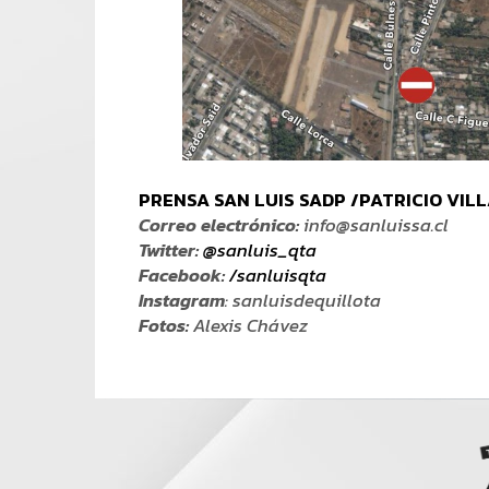
PRENSA SAN LUIS SADP /PATRICIO VIL
Correo electrónico:
info@sanluissa.cl
Twitter:
@sanluis_qta
Facebook:
/sanluisqta
Instagram
: sanluisdequillota
Fotos:
Alexis Chávez