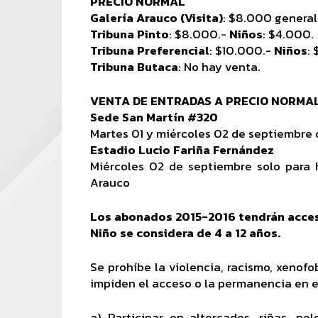
PRECIO NORMAL
Galería Arauco (Visita)
: $8.000 general
Tribuna Pinto
: $8.000.-
Niños
: $4.000.
Tribuna Preferencial
: $10.000.-
Niños
:
Tribuna Butaca
: No hay venta.
VENTA DE ENTRADAS A PRECIO NORMA
Sede San Martín #320
Martes 01 y miércoles 02 de septiembre d
Estadio Lucio Fariña Fernández
Miércoles 02 de septiembre solo para 
Arauco
Los abonados 2015-2016 tendrán acceso
Niño se considera de 4 a 12 años.
Se prohíbe la violencia, racismo, xenofo
impiden el acceso o la permanencia en el
a) Participar en altercados, riñas, pel