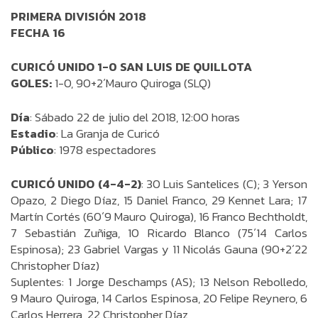
PRIMERA DIVISIÓN 2018
FECHA 16
CURICÓ UNIDO 1-0 SAN LUIS DE QUILLOTA
GOLES:
1-0, 90+2´Mauro Quiroga (SLQ)
Día
: Sábado 22 de julio del 2018, 12:00 horas
Estadio
: La Granja de Curicó
Público
: 1978 espectadores
CURICÓ UNIDO (4-4-2)
: 30 Luis Santelices (C); 3 Yerson
Opazo, 2 Diego Díaz, 15 Daniel Franco, 29 Kennet Lara; 17
Martín Cortés (60´9 Mauro Quiroga), 16 Franco Bechtholdt,
7 Sebastián Zuñiga, 10 Ricardo Blanco (75´14 Carlos
Espinosa); 23 Gabriel Vargas y 11 Nicolás Gauna (90+2´22
Christopher Díaz)
Suplentes: 1 Jorge Deschamps (AS); 13 Nelson Rebolledo,
9 Mauro Quiroga, 14 Carlos Espinosa, 20 Felipe Reynero, 6
Carlos Herrera, 22 Christopher Díaz