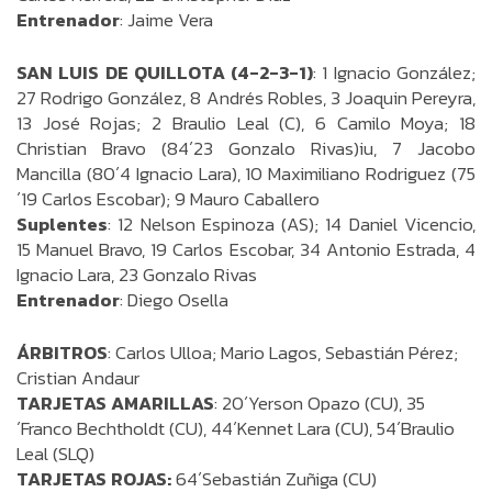
Entrenador
: Jaime Vera
SAN LUIS DE QUILLOTA (4-2-3-1)
: 1 Ignacio González;
27 Rodrigo González, 8 Andrés Robles, 3 Joaquin Pereyra,
13 José Rojas; 2 Braulio Leal (C), 6 Camilo Moya; 18
Christian Bravo (84´23 Gonzalo Rivas)iu, 7 Jacobo
Mancilla (80´4 Ignacio Lara), 10 Maximiliano Rodriguez (75
´19 Carlos Escobar); 9 Mauro Caballero
Suplentes
: 12 Nelson Espinoza (AS); 14 Daniel Vicencio,
15 Manuel Bravo, 19 Carlos Escobar, 34 Antonio Estrada, 4
Ignacio Lara, 23 Gonzalo Rivas
Entrenador
: Diego Osella
ÁRBITROS
: Carlos Ulloa; Mario Lagos, Sebastián Pérez;
Cristian Andaur
TARJETAS AMARILLAS
: 20´Yerson Opazo (CU), 35
´Franco Bechtholdt (CU), 44´Kennet Lara (CU), 54´Braulio
Leal (SLQ)
TARJETAS ROJAS:
64´Sebastián Zuñiga (CU)