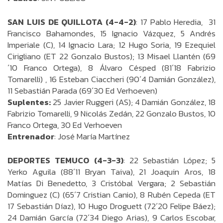
SAN LUIS DE QUILLOTA (4-4-2)
: 17 Pablo Heredia, 31
Francisco Bahamondes, 15 Ignacio Vázquez, 5 Andrés
Imperiale (C), 14 Ignacio Lara; 12 Hugo Soria, 19 Ezequiel
Cirigliano (ET 22 Gonzalo Bustos); 13 Misael Llantén (69
´10 Franco Ortega), 8 Álvaro Césped (81´18 Fabrizio
Tomarelli) , 16 Esteban Ciaccheri (90´4 Damián González),
11 Sebastián Parada (69´30 Ed Verhoeven)
Suplentes:
25 Javier Ruggeri (AS); 4 Damián González, 18
Fabrizio Tomarelli, 9 Nicolás Zedán, 22 Gonzalo Bustos, 10
Franco Ortega, 30 Ed Verhoeven
Entrenador
: José María Martínez
DEPORTES TEMUCO (4-3-3)
: 22 Sebastián López; 5
Yerko Aguila (88´11 Bryan Taiva), 21 Joaquin Aros, 18
Matías Di Benedetto, 3 Cristóbal Vergara; 2 Sebastián
Dominguez (C) (65´7 Cristian Canio), 8 Rubén Cepeda (ET
17 Sebastián Díaz), 10 Hugo Droguett (72´20 Felipe Báez);
24 Damián García (72´34 Diego Arias), 9 Carlos Escobar,