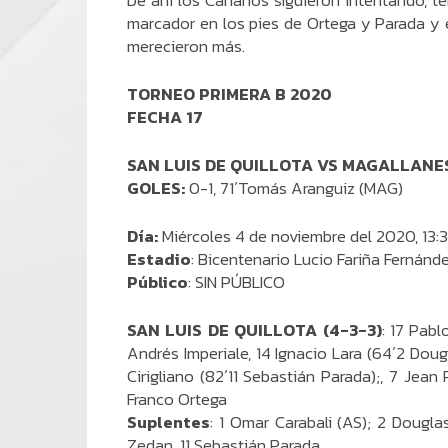
De ahí los Canarios siguieron intentando, t
marcador en los pies de Ortega y Parada y 
merecieron más.
TORNEO PRIMERA B 2020
FECHA 17
SAN LUIS DE QUILLOTA VS MAGALLANE
GOLES:
0-1, 71´Tomás Aranguiz (MAG)
Día:
Miércoles 4 de noviembre del 2020, 13:
Estadio
: Bicentenario Lucio Fariña Fernánd
Público
: SIN PÚBLICO
SAN LUIS DE QUILLOTA (4-3-3)
: 17 Pabl
Andrés Imperiale, 14 Ignacio Lara (64´2 Doug
Cirigliano (82´11 Sebastián Parada);, 7 Jean
Franco Ortega
Suplentes
: 1 Omar Carabali (AS); 2 Dougla
Zedan, 11 Sebastián Parada