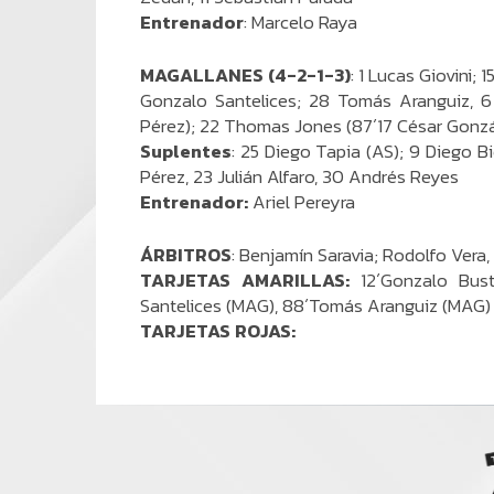
Entrenador
: Marcelo Raya
MAGALLANES (4-2-1-3)
: 1 Lucas Giovini;
Gonzalo Santelices; 28 Tomás Aranguiz, 
Pérez); 22 Thomas Jones (87´17 César Gonzá
Suplentes
: 25 Diego Tapia (AS); 9 Diego Bie
Pérez, 23 Julián Alfaro, 30 Andrés Reyes
Entrenador:
Ariel Pereyra
ÁRBITROS
: Benjamín Saravia; Rodolfo Ver
TARJETAS AMARILLAS:
12´Gonzalo Bus
Santelices (MAG), 88´Tomás Aranguiz (MAG)
TARJETAS ROJAS: