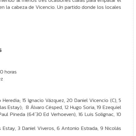
eniendo al menos tres ocasiones claras para empatar el
en la cabeza de Vicencio. Un partido donde los locales
S
30 horas
ez
o Heredia; 15 Ignacio Vázquez, 20 Daniel Vicencio (C), 5
las Estay); 8 Álvaro Césped, 12 Hugo Soria, 19 Ezequiel
 Paul Pineda (64´30 Ed Verhoeven), 16 Luis Solignac, 10
s Estay, 3 Daniel Viveros, 6 Antonio Estrada, 9 Nicolás