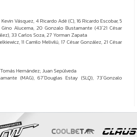
 15 Kevin Vásquez, 4 Ricardo Adé (C), 16 Ricardo Escobar, 5
6 Gino Alucema, 20 Gonzalo Bustamante (43´21 César
lez), 33 Carlos Soza, 27 Yorman Zapata
lkiewicz, 11 Camilo Melivilú, 17 César González, 21 César
a, Tomás Hernández; Juan Sepúlveda
tamante (MAG), 67´Douglas Estay (SLQ), 73´Gonzalo