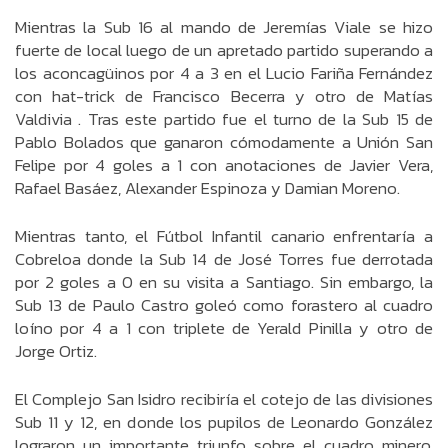
Mientras la Sub 16 al mando de Jeremías Viale se hizo
fuerte de local luego de un apretado partido superando a
los aconcagüinos por 4 a 3 en el Lucio Fariña Fernández
con hat-trick de Francisco Becerra y otro de Matías
Valdivia . Tras este partido fue el turno de la Sub 15 de
Pablo Bolados que ganaron cómodamente a Unión San
Felipe por 4 goles a 1 con anotaciones de Javier Vera,
Rafael Basáez, Alexander Espinoza y Damian Moreno.
Mientras tanto, el Fútbol Infantil canario enfrentaría a
Cobreloa donde la Sub 14 de José Torres fue derrotada
por 2 goles a 0 en su visita a Santiago. Sin embargo, la
Sub 13 de Paulo Castro goleó como forastero al cuadro
loíno por 4 a 1 con triplete de Yerald Pinilla y otro de
Jorge Ortiz.
El Complejo San Isidro recibiría el cotejo de las divisiones
Sub 11 y 12, en donde los pupilos de Leonardo González
lograron un importante triunfo sobre el cuadro minero,