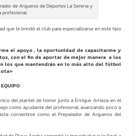
parador de Arqueros de Deportes La Serena y
a profesional
d que le brindó el club para especializarse en este tipo
arme el apoyo , la oportunidad de capacitarme y
os, con el fin de aportar de mejor manera a los
n los que mantendrán en lo más alto del fútbol
lota»
 EQUIPO
nico del plantel de honor junto a Enrique Arriaza en el
ajo como ayudante del profesional, avanzando poco a
sta convertirse como el Preparador de Arqueros del
sidad de Playa Ancha comentó la inquietud que lo llevó a