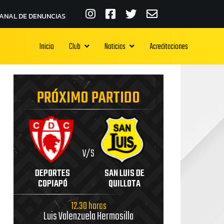
ANAL DE DENUNCIAS
Inicio
Club
Noticias
Acreditaciones
PRÓXIMO PARTIDO
V/S
DEPORTES
SAN LUIS DE
COPIAPÓ
QUILLOTA
12.30 horas
Luis Valenzuela Hermosilla