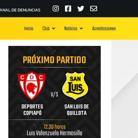
ANAL DE DENUNCIAS
Inicio
Club
Noticias
Acreditaciones
PRÓXIMO PARTIDO
V/S
DEPORTES
SAN LUIS DE
COPIAPÓ
QUILLOTA
12.30 horas
Luis Valenzuela Hermosilla