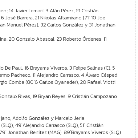
eo; 14 Javier Lemarí, 3 Alán Pérez, 19 Cristián
 José Barrera, 21 Nikolas Altamirano (71´ 10 Joe
Juan Manuel Pérez), 32 Carlos González y 31 Jonathan
dina, 20 Gonzalo Abascal, 23 Roberto Órdenes, 11
o De Paul; 16 Brayams Viveros, 3 Felipe Salinas (C), 5
ermo Pacheco, 11 Alejandro Carrasco, 4 Álvaro Césped,
rgio Comba (80´6 Carlos Oyaneder), 20 Rafael Viotti
onzalo Rivas, 19 Bryan Reyes, 9 Cristián Campozano
ano, Adolfo González y Marcelo Jeria
(SLQ), 49´Alejandro Carrasco (SLQ), 51´ Cristián
 79´ Jonathan Benítez (MAG), 89´Brayams Viveros (SLQ)