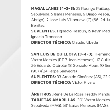
MAGALLANES (4-3-3):
25 Rodrigo Paillaqu
Sepúlveda, 5 Isaías Meneses; 9 Diego Pezoa, 6
Abrigo); 7 José Luis Villanueva (C) (66´ 24 
Benítez
SUPLENTES:
1 Ignacio Hasbún; 15 Kevin Me
Ignacio Troncoso
DIRECTOR TÉCNICO:
Claudio Úbeda
SAN LUIS DE QUILLOTA (3-4-3):
1 Fernand
Víctor Morales (ET 7 Jean Meneses); 17 Guill
26 Eduardo Otárola; 18 Gonzalo Abán, 10 Se
(90+4´24 Felipe Saavedra)
SUPLENTES:
33 Arnaldo Giménez (AS); 23 G
DIRECTOR TÉCNICO:
Víctor Rivero
ÁRBITROS:
René De La Rosa; Freddy Manduj
TARJETAS AMARILLAS:
30´ Víctor Morales 
Sepúlveda (MAG), 53´ Isaías Meneses (MAG),