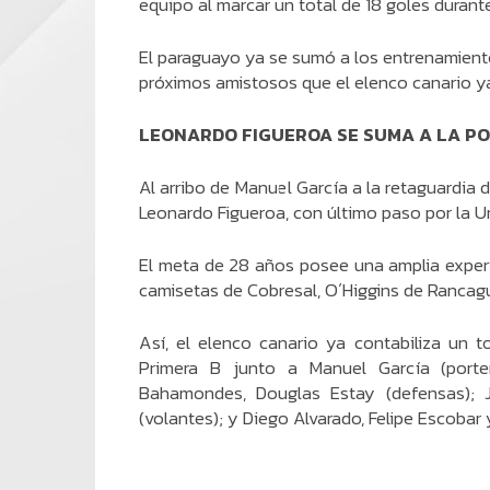
equipo al marcar un total de 18 goles duran
El paraguayo ya se sumó a los entrenamiento
próximos amistosos que el elenco canario y
LEONARDO FIGUEROA SE SUMA A LA P
Al arribo de Manuel García a la retaguardia 
Leonardo Figueroa, con último paso por la U
El meta de 28 años posee una amplia experi
camisetas de Cobresal, O´Higgins de Rancagu
Así, el elenco canario ya contabiliza un 
Primera B junto a Manuel García (portero
Bahamondes, Douglas Estay (defensas); 
(volantes); y Diego Alvarado, Felipe Escoba