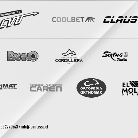
: 033 2270543 /
info@sanluissa.cl