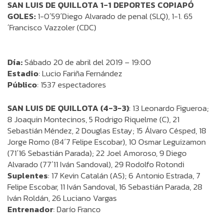
SAN LUIS DE QUILLOTA 1-1 DEPORTES COPIAPÓ
GOLES:
1-0´59´Diego Alvarado de penal (SLQ), 1-1. 65
´Francisco Vazzoler (CDC)
Día:
Sábado 20 de abril del 2019 – 19:00
Estadio
: Lucio Fariña Fernández
Público
: 1537 espectadores
SAN LUIS DE QUILLOTA (4-3-3)
: 13 Leonardo Figueroa;
8 Joaquin Montecinos, 5 Rodrigo Riquelme (C), 21
Sebastián Méndez, 2 Douglas Estay; 15 Álvaro Césped, 18
Jorge Romo (84´7 Felipe Escobar), 10 Osmar Leguizamon
(71´16 Sebastián Parada); 22 Joel Amoroso, 9 Diego
Alvarado (77´11 Iván Sandoval), 29 Rodolfo Rotondi
Suplentes
: 17 Kevin Catalán (AS); 6 Antonio Estrada, 7
Felipe Escobar, 11 Iván Sandoval, 16 Sebastián Parada, 28
Iván Roldán, 26 Luciano Vargas
Entrenador
: Darío Franco