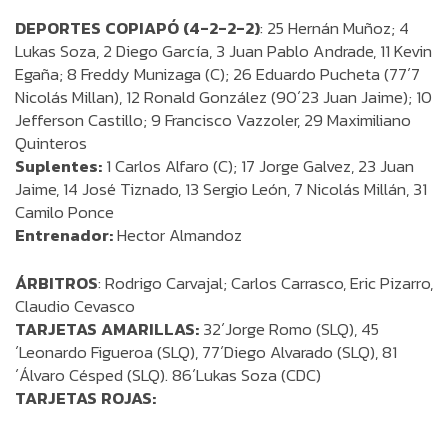
DEPORTES COPIAPÓ (4-2-2-2)
: 25 Hernán Muñoz; 4
Lukas Soza, 2 Diego García, 3 Juan Pablo Andrade, 11 Kevin
Egaña; 8 Freddy Munizaga (C); 26 Eduardo Pucheta (77´7
Nicolás Millan), 12 Ronald González (90´23 Juan Jaime); 10
Jefferson Castillo; 9 Francisco Vazzoler, 29 Maximiliano
Quinteros
Suplentes:
1 Carlos Alfaro (C); 17 Jorge Galvez, 23 Juan
Jaime, 14 José Tiznado, 13 Sergio León, 7 Nicolás Millán, 31
Camilo Ponce
Entrenador:
Hector Almandoz
ÁRBITROS
: Rodrigo Carvajal; Carlos Carrasco, Eric Pizarro,
Claudio Cevasco
TARJETAS AMARILLAS:
32´Jorge Romo (SLQ), 45
´Leonardo Figueroa (SLQ), 77´Diego Alvarado (SLQ), 81
´Álvaro Césped (SLQ). 86´Lukas Soza (CDC)
TARJETAS ROJAS: