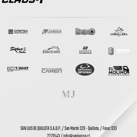
SAN LUIS DE QUILLOTA S.A.D.P. / San Martín 320 - Quillota. / Fono: 033
2270543 /
info@sanluissa.cl