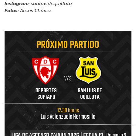
Instagram
: sanluisdequillota
Fotos:
Alexis Chávez
PRÓXIMO PARTIDO
V/S
DEPORTES
SAN LUIS DE
COPIAPÓ
QUILLOTA
12.30 horas
Luis Valenzuela Hermosilla
LIGA DE ASCENSO CAIXUN 2026 | FECHA 19
Domingo 9