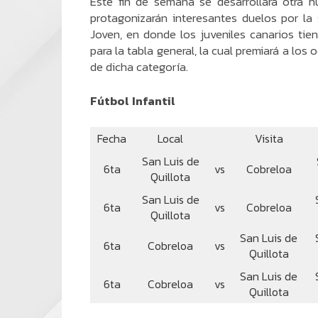
Este fin de semana se desarrollará otra n
protagonizarán interesantes duelos por la 
Joven, en donde los juveniles canarios ti
para la tabla general, la cual premiará a los
de dicha categoría.
Fútbol Infantil
Fecha
Local
Visita
San Luis de
6ta
vs
Cobreloa
Quillota
San Luis de
6ta
vs
Cobreloa
Quillota
San Luis de
6ta
Cobreloa
vs
Quillota
San Luis de
6ta
Cobreloa
vs
Quillota