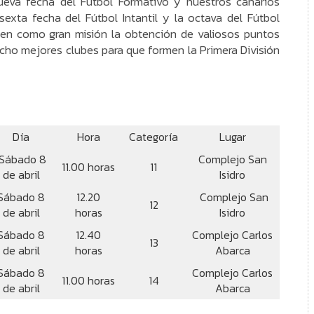
ueva fecha del Fútbol Formativo y nuestros canarios
sexta fecha del Fútbol Intantil y la octava del Fútbol
enen como gran misión la obtención de valiosos puntos
 ocho mejores clubes para que formen la Primera División
Día
Hora
Categoría
Lugar
Sábado 8
Complejo San
11.00 horas
11
de abril
Isidro
Sábado 8
12.20
Complejo San
12
de abril
horas
Isidro
Sábado 8
12.40
Complejo Carlos
13
de abril
horas
Abarca
Sábado 8
Complejo Carlos
11.00 horas
14
de abril
Abarca