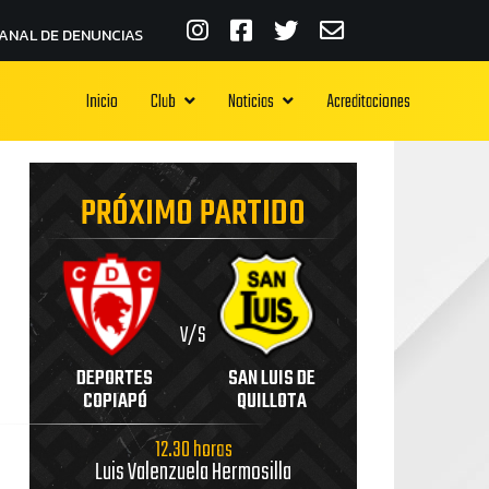
ANAL DE DENUNCIAS
Inicio
Club
Noticias
Acreditaciones
PRÓXIMO PARTIDO
V/S
DEPORTES
SAN LUIS DE
COPIAPÓ
QUILLOTA
12.30 horas
Luis Valenzuela Hermosilla