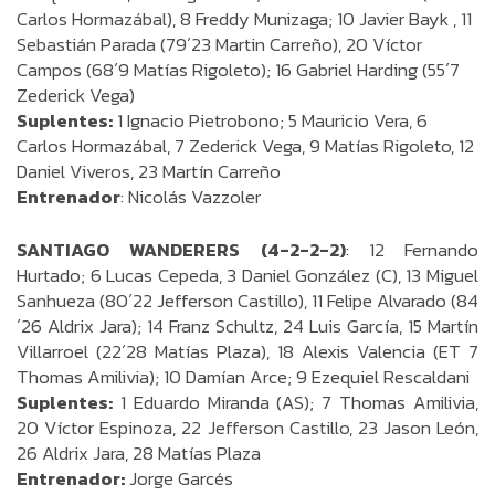
Carlos Hormazábal), 8 Freddy Munizaga; 10 Javier Bayk , 11
Sebastián Parada (79´23 Martin Carreño), 20 Víctor
Campos (68´9 Matías Rigoleto); 16 Gabriel Harding (55´7
Zederick Vega)
Suplentes:
1 Ignacio Pietrobono; 5 Mauricio Vera, 6
Carlos Hormazábal, 7 Zederick Vega, 9 Matías Rigoleto, 12
Daniel Viveros, 23 Martín Carreño
Entrenador
: Nicolás Vazzoler
SANTIAGO WANDERERS (4-2-2-2)
: 12 Fernando
Hurtado; 6 Lucas Cepeda, 3 Daniel González (C), 13 Miguel
Sanhueza (80´22 Jefferson Castillo), 11 Felipe Alvarado (84
´26 Aldrix Jara); 14 Franz Schultz, 24 Luis García, 15 Martín
Villarroel (22´28 Matías Plaza), 18 Alexis Valencia (ET 7
Thomas Amilivia); 10 Damían Arce; 9 Ezequiel Rescaldani
Suplentes:
1 Eduardo Miranda (AS); 7 Thomas Amilivia,
20 Víctor Espinoza, 22 Jefferson Castillo, 23 Jason León,
26 Aldrix Jara, 28 Matías Plaza
Entrenador:
Jorge Garcés