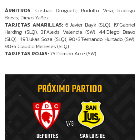
ÁRBITROS
: Cristian Droguett; Rodolfo Vera, Rodrigo
Brevis; Diego Yañez
TARJETAS AMARILLAS:
6´Javier Bayk (SLQ), 19´Gabriel
Harding (SLQ), 31´Alexis Valencia (SW), 44´Diego Bravo
(SLQ), 49´Lukas Soza (SLQ), 90+3´Fernando Hurtado (SW),
90+5´Claudio Meneses (SLQ)
TARJETAS ROJAS:
75´Damián Arce (SW)
PRÓXIMO PARTIDO
V/S
DEPORTES
SAN LUIS DE