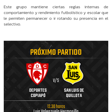
Este grupo mantiene ciertas reglas internas de
comportamiento y rendimiento futbolístico y escolar que
le permiten permanecer o ir rotando su presencia en el
selectivo.
PRÓXIMO PARTIDO
V/S
DEPORTES
SAN LUIS DE
COPIAPÓ
QUILLOTA
12.30 horas
Luis Valenzuela Hermosilla