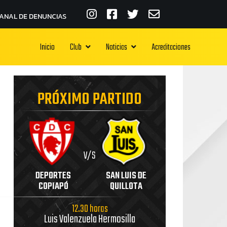
ANAL DE DENUNCIAS
Inicio
Club
Noticias
Acreditaciones
PRÓXIMO PARTIDO
V/S
DEPORTES
SAN LUIS DE
COPIAPÓ
QUILLOTA
12.30 horas
Luis Valenzuela Hermosilla