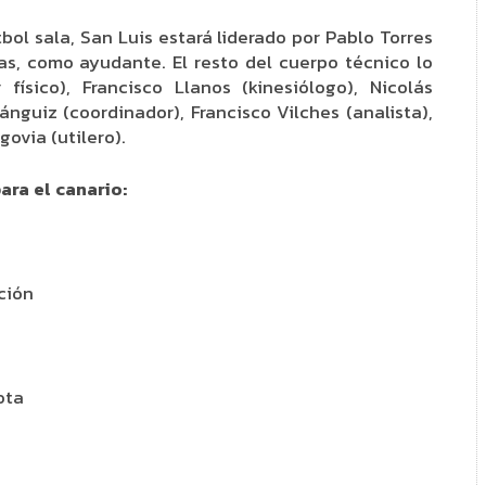
tbol sala, San Luis estará liderado por Pablo Torres
as, como ayudante. El resto del cuerpo técnico lo
ísico), Francisco Llanos (kinesiólogo), Nicolás
nguiz (coordinador), Francisco Vilches (analista),
ovia (utilero).
para el canario:
ción
ota