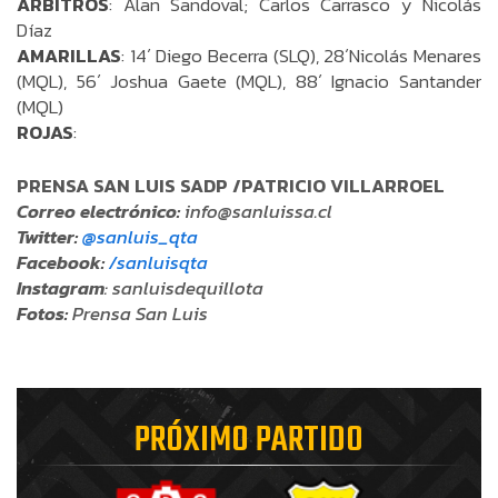
ÁRBITROS
: Alan Sandoval; Carlos Carrasco y Nicolás
Díaz
AMARILLAS
: 14´ Diego Becerra (SLQ), 28´Nicolás Menares
(MQL), 56´ Joshua Gaete (MQL), 88´ Ignacio Santander
(MQL)
ROJAS
:
PRENSA SAN LUIS SADP /PATRICIO VILLARROEL
Correo electrónico:
info@sanluissa.cl
Twitter:
@sanluis_qta
Facebook:
/sanluisqta
Instagram
: sanluisdequillota
Fotos:
Prensa San Luis
PRÓXIMO PARTIDO