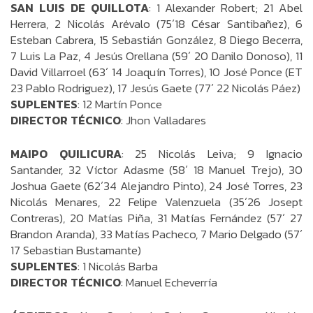
SAN LUIS DE QUILLOTA
: 1 Alexander Robert; 21 Abel
Herrera, 2 Nicolás Arévalo (75´18 César Santibañez), 6
Esteban Cabrera, 15 Sebastián González, 8 Diego Becerra,
7 Luis La Paz, 4 Jesús Orellana (59´ 20 Danilo Donoso), 11
David Villarroel (63´ 14 Joaquín Torres), 10 José Ponce (ET
23 Pablo Rodriguez), 17 Jesús Gaete (77´ 22 Nicolás Páez)
SUPLENTES
: 12 Martín Ponce
DIRECTOR TÉCNICO
: Jhon Valladares
MAIPO QUILICURA
: 25 Nicolás Leiva; 9 Ignacio
Santander, 32 Víctor Adasme (58´ 18 Manuel Trejo), 30
Joshua Gaete (62´34 Alejandro Pinto), 24 José Torres, 23
Nicolás Menares, 22 Felipe Valenzuela (35´26 Josept
Contreras), 20 Matías Piña, 31 Matías Fernández (57´ 27
Brandon Aranda), 33 Matías Pacheco, 7 Mario Delgado (57´
17 Sebastian Bustamante)
SUPLENTES
: 1 Nicolás Barba
DIRECTOR TÉCNICO
: Manuel Echeverría