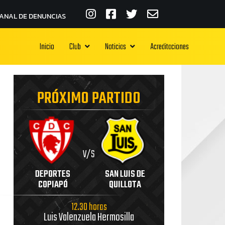
ANAL DE DENUNCIAS
Inicio
Club
Noticias
Acreditaciones
PRÓXIMO PARTIDO
V/S
DEPORTES
SAN LUIS DE
COPIAPÓ
QUILLOTA
12.30 horas
Luis Valenzuela Hermosilla