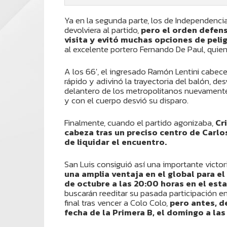
Ya en la segunda parte, los de Independenci
devolviera al partido,
pero el orden defens
visita y evitó muchas opciones de pelig
al excelente portero Fernando De Paul, quie
A los 66′, el ingresado Ramón Lentini cabece
rápido y adivinó la trayectoria del balón, de
delantero de los metropolitanos nuevamente 
y con el cuerpo desvió su disparo.
Finalmente, cuando el partido agonizaba,
Cr
cabeza tras un preciso centro de Carlo
de liquidar el encuentro.
San Luis consiguió así una importante victori
una amplia ventaja en el global para el
de octubre a las 20:00 horas en el est
buscarán reeditar su pasada participación en
final tras vencer a Colo Colo,
pero antes, d
fecha de la Primera B, el domingo a las