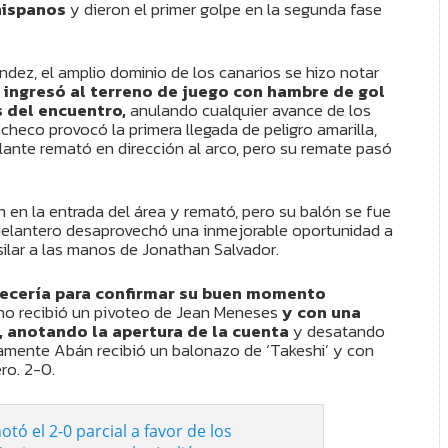
 hispanos
y dieron el primer golpe en la segunda fase
ández, el amplio dominio de los canarios se hizo notar
 ingresó al terreno de juego con hambre de gol
 del encuentro,
anulando cualquier avance de los
checo provocó la primera llegada de peligro amarilla,
lante remató en dirección al arco, pero su remate pasó
n en la entrada del área y remató, pero su balón se fue
 delantero desaprovechó una inmejorable oportunidad a
usilar a las manos de Jonathan Salvador.
recería para confirmar su buen momento
ino recibió un pivoteo de Jean Meneses
y con una
, anotando la apertura de la cuenta
y desatando
vamente Abán recibió un balonazo de ‘Takeshi’ y con
ro. 2-0.