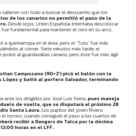
a salieron con todo a buscar el descuento que los
ivo de los canarios no permitió el paso de la
ro.
Desde lejos, Unión Española intentaba descolocar
n fue fundamental para mantener el cero en su arco.
ó a quemarropa en el área, pero el ‘Tuto’ fue más
sviándolo al córner. Siete minutos más tarde, el
probó al guardavallas canario, pero éste fue más ágil
istian Campozano (90+2′) picó el balón con la
s López y batió al portero Salvador, terminando
a ante los dirigidos por José Luis Sierra,
pues maneja
 duelo de vuelta, que se disputará el próximo 28
adio Santa Laura.
Los pupilos del joven Rivero
 el torneo, cuando consiguió el paso a los cuartos de
eberá recibir a Rangers de Talca por la décima
 12:00 horas en el LFF.