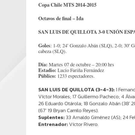
Copa Chile MTS 2014-2015
Octavos de final – Ida
SAN LUIS DE QUILLOTA 3-0 UNIÓN ES
Goles
: 1-0;
24′ Gonzalo Abán (SLQ), 2-0; 30′ G
cabeza (SLQ).
Día:
Martes 07 de octubre – 20:00 hrs
Estadio:
Lucio Fariña Fernández
Público:
1233 espectadores.
SAN LUIS DE QUILLOTA (3-4-3):
1 Fernand
Víctor Morales; 17 Guillermo Pacheco; 4 Álva
26 Eduardo Otárola; 18 Gonzalo Abán (38′ 20
(67′ 19 Bryan Camilo Reyes).
Suplentes:
33 Arnaldo Giménez (AS); 24 Fel
Entrenador:
Víctor Rivero.