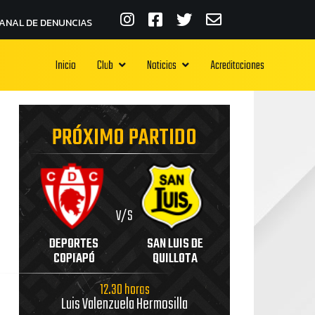
ANAL DE DENUNCIAS
Inicio
Club
Noticias
Acreditaciones
PRÓXIMO PARTIDO
V/S
DEPORTES
SAN LUIS DE
COPIAPÓ
QUILLOTA
12.30 horas
Luis Valenzuela Hermosilla