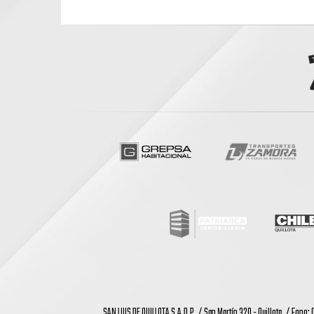
SAN LUIS DE QUILLOTA S.A.D.P. / San Martín 320 - Quillota. / Fono