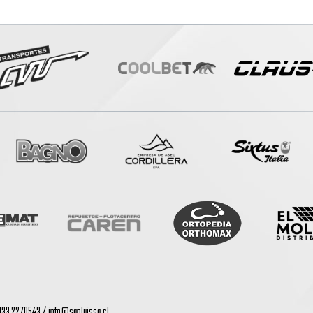
: 033 2270543 /
info@sanluissa.cl