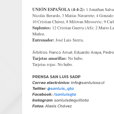
UNIÓN ESPAÑOLA (4-4-2):
1 Jonathan Salva
Nicolás Berardo, 3 Matías Navarrete; 4 Gonzal
10 Cristian Chávez, 8 Milovan Mirosevic; 9 Ca
Suplentes:
12 Cristian Guerra (AS); 2 Mario La
Muñoz.
Entrenador:
José Luis Sierra.
Árbitros: Franco Arrué; Eduardo Araya, Pedro
Tarjetas amarillas:
No hubo.
Tarjetas rojas:
No hubo.
PRENSA SAN LUIS SADP
Correo electrónico:
info@sanluissa.cl
Twitter:
@sanluis_qta
Facebook:
/sanluisqta
Instagram
: sanluisdequillota
Fotos:
Alexis Chávez