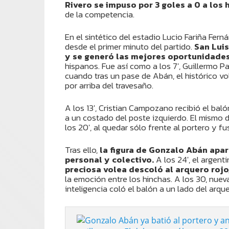
Rivero se impuso por 3 goles a 0 a los
de la competencia.
En el sintético del estadio Lucio Fariña Fern
desde el primer minuto del partido.
San Luis
y se generó las mejores oportunidades
hispanos. Fue así como a los 7′, Guillermo Pa
cuando tras un pase de Abán, el histórico vo
por arriba del travesaño.
A los 13′, Cristian Campozano recibió el baló
a un costado del poste izquierdo. El mismo
los 20′, al quedar sólo frente al portero y f
Tras ello,
la figura de Gonzalo Abán apa
personal y colectivo.
A los 24′, el argent
preciosa volea descoló al arquero rojo
la emoción entre los hinchas. A los 30, nue
inteligencia coló el balón a un lado del arque