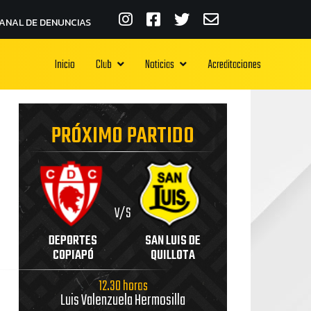
ANAL DE DENUNCIAS
Inicio
Club
Noticias
Acreditaciones
PRÓXIMO PARTIDO
V/S
DEPORTES
SAN LUIS DE
COPIAPÓ
QUILLOTA
12.30 horas
Luis Valenzuela Hermosilla