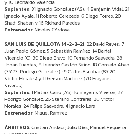
y 10 Leonardo Valencia
Suplentes
: 31 Ignacio González (AS); 4 Benjamín Vidal, 21
Ignacio Ayala, 11 Roberto Cereceda, 6 Diego Torres, 28
Shadi Shaban y 16 Richard Paredes
Entrenador
: Nicolás Córdova
SAN LUIS DE QUILLOTA (4-2-2-2)
: 22 David Reyes; 7
Juan Pablo Gómez, 5 Sebastián Ramírez, 14 Daniel
Vicencio (C), 30 Diego Bravo; 10 Fernando Saavedra, 28
Johan Fuentes; 8 Leandro Gastón Sirino, 18 Gonzalo Aban
(75´27 Rodrigo González) ; 9 Carlos Escobar (85´20
Víctor Morales) y 11 Gerson Martínez (70´Brayams
Viveros)
Suplentes
: 1 Matías Cano (AS); 16 Brayams Viveros, 27
Rodrigo González, 26 Stefano Contreras, 20 Víctor
Morales, 24 Felipe Saavedra, 4 Ignacio Lara
Entrenador
: Miguel Ramírez
ÁRBITROS
: Cristian Andaur; Julio Díaz, Manuel Requena