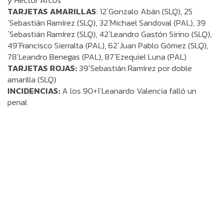
y Héctor Arcos
TARJETAS AMARILLAS
: 12´Gonzalo Abán (SLQ), 25
´Sebastián Ramírez (SLQ), 32´Michael Sandoval (PAL), 39
´Sebastián Ramírez (SLQ), 42`Leandro Gastón Sirino (SLQ),
49´Francisco Sierralta (PAL), 62´Juan Pablo Gómez (SLQ),
78´Leandro Benegas (PAL), 87´Ezequiel Luna (PAL)
TARJETAS ROJAS:
39´Sebastián Ramírez por doble
amarilla (SLQ)
INCIDENCIAS:
A los 90+1´Leanardo Valencia falló un
penal