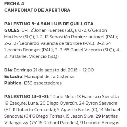
FECHA 4
CAMPEONATO DE APERTURA
PALESTINO 3-4 SAN LUIS DE QUILLOTA
GOLES
: 0-1, 2´Johan Fuentes (SLQ); 0-2, 6´Gerson
Martínez (SLQ); 1-2, 12´Sebastián Ramírez autogol (PAL);
2-2, 27´Leonardo Valencia de tiro libre (PAL); 3-2, 54
´Leandro Benegas (PAL); 3-3, 65´Daniel Vicencio (SLQ); 4-
3, 78´Daniel Vicencio (SLQ)
Día
: Domingo 21 de agosto del 2016 – 12:00
Estadio
: Municipal de La Cisterna
Público
: 1259 espectadores
PALESTINO (4-3-3)
: 1 Dario Melo; 13 Francisco Sierralta,
19 Ezequiel Luna, 20 Diego Oyarzún, 24 Byron Saavedra
(ET 11 Roberto Cereceda); 5 Agustín Farías (C), 14 Michael
Sandoval (64´6 Diego Torres), 15 Jason Silva; 29 Mathias
Vidangossy (75´ 16 Richard Paredes), 9 Leandro Benegas