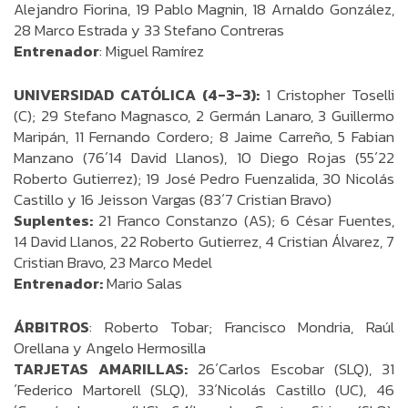
Alejandro Fiorina, 19 Pablo Magnin, 18 Arnaldo González,
28 Marco Estrada y 33 Stefano Contreras
Entrenador
: Miguel Ramírez
UNIVERSIDAD CATÓLICA (4-3-3):
1 Cristopher Toselli
(C); 29 Stefano Magnasco, 2 Germán Lanaro, 3 Guillermo
Maripán, 11 Fernando Cordero; 8 Jaime Carreño, 5 Fabian
Manzano (76´14 David Llanos), 10 Diego Rojas (55´22
Roberto Gutierrez); 19 José Pedro Fuenzalida, 30 Nicolás
Castillo y 16 Jeisson Vargas (83´7 Cristian Bravo)
Suplentes:
21 Franco Constanzo (AS); 6 César Fuentes,
14 David Llanos, 22 Roberto Gutierrez, 4 Cristian Álvarez, 7
Cristian Bravo, 23 Marco Medel
Entrenador:
Mario Salas
ÁRBITROS
: Roberto Tobar; Francisco Mondria, Raúl
Orellana y Angelo Hermosilla
TARJETAS AMARILLAS:
26´Carlos Escobar (SLQ), 31
´Federico Martorell (SLQ), 33´Nicolás Castillo (UC), 46