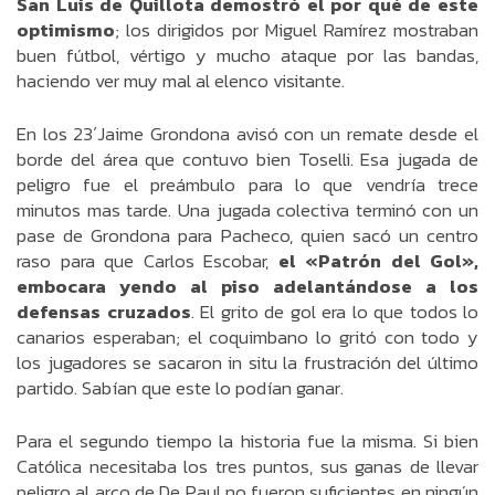
San Luis de Quillota demostró el por qué de este
optimismo
; los dirigidos por Miguel Ramírez mostraban
buen fútbol, vértigo y mucho ataque por las bandas,
haciendo ver muy mal al elenco visitante.
En los 23´Jaime Grondona avisó con un remate desde el
borde del área que contuvo bien Toselli. Esa jugada de
peligro fue el preámbulo para lo que vendría trece
minutos mas tarde. Una jugada colectiva terminó con un
pase de Grondona para Pacheco, quien sacó un centro
raso para que Carlos Escobar,
el «Patrón del Gol»,
embocara yendo al piso adelantándose a los
defensas cruzados
. El grito de gol era lo que todos lo
canarios esperaban; el coquimbano lo gritó con todo y
los jugadores se sacaron in situ la frustración del último
partido. Sabían que este lo podían ganar.
Para el segundo tiempo la historia fue la misma. Si bien
Católica necesitaba los tres puntos, sus ganas de llevar
peligro al arco de De Paul no fueron suficientes en ningún