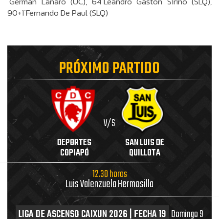
´Germán Lanaro (UC), 64´Leandro Gaston Sirino (SLQ),
90+1´Fernando De Paul (SLQ)
PRÓXIMO PARTIDO
V/S
DEPORTES
SAN LUIS DE
COPIAPÓ
QUILLOTA
12.30 horas
Luis Valenzuela Hermosilla
LIGA DE ASCENSO CAIXUN 2026 | FECHA 19
Domingo 9