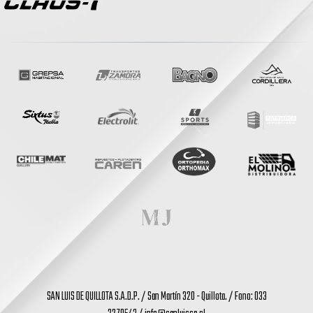
SAN LUIS DE QUILLOTA S.A.D.P. / San Martín 320 - Quillota. / Fono: 033