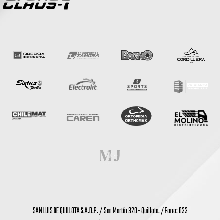
SAN LUIS DE QUILLOTA S.A.D.P. / San Martín 320 - Quillota. / Fono: 033