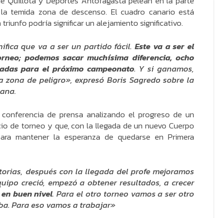
e Quillota y Deportes Antofagasta pelean en la parte
 la temida zona de descenso. El cuadro canario está
iunfo podría significar un alejamiento significativo.
fica que va a ser un partido fácil.
Este va a ser el
orneo; podemos sacar muchísima diferencia, ocho
cadas para el próximo campeonato
. Y si ganamos,
a zona de peligro», expresó Boris Sagredo sobre la
ñana.
a conferencia de prensa analizando el progreso de un
io de torneo y que, con la llegada de un nuevo Cuerpo
para mantener la esperanza de quedarse en Primera
torias, después con la llegada del profe mejoramos
uipo creció, empezó a obtener resultados, a crecer
en buen nivel
. Para el otro torneo vamos a ser otro
ba. Para eso vamos a trabajar»