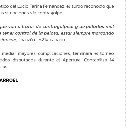
ético del Lucio Fariña Fernández, el zurdo reconoció que
s situaciones vía contragolpe.
ue van a tratar de contragolpear y de pillarlos mal
tener control de la pelota, estar siempre marcando
cciones»
, finalizó el «21» canario.
n mediar mayores complicaciones, terminará el torneo
dos disputados durante el Apertura. Contabiliza 14
cias.
LARROEL