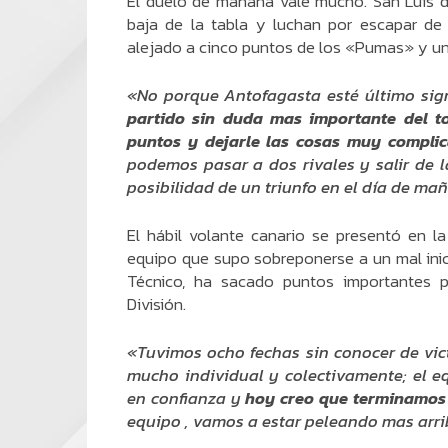
El duelo de mañana vale mucho. San Luis d
baja de la tabla y luchan por escapar de
alejado a cinco puntos de los «Pumas» y un tr
«No porque Antofagasta esté último signi
partido sin duda mas importante del t
puntos y dejarle las cosas muy compli
podemos pasar a dos rivales y salir de l
posibilidad de un triunfo en el día de ma
El hábil volante canario se presentó en l
equipo que supo sobreponerse a un mal inic
Técnico, ha sacado puntos importantes 
División.
«Tuvimos ocho fechas sin conocer de vic
mucho individual y colectivamente; el eq
en confianza y
hoy creo que terminamos 
equipo , vamos a estar peleando mas arri