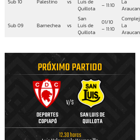
Sub 10
Palestino
vs
Luis de
La
– 11:10
Quillota
Arauca
San
Complej
01/10
Sub 09
Barnechea
vs
Luis de
La
– 11:10
Quillota
Arauca
PRÓXIMO PARTIDO
V/S
DEPORTES
SAN LUIS DE
COPIAPÓ
QUILLOTA
12.30 horas