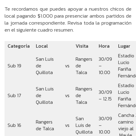
Te recordamos que puedes apoyar a nuestros chicos de
local pagando $1.000 para presenciar ambos partidos de
la jornada correspondiente. Revisa toda la programación
en el siguiente cuadro resumen.
Categoría
Local
Visita
Hora
Lugar
Estadio
San Luis
Rangers
30/09
Lucio
Sub 19
de
vs
de
–
Fariña
Quillota
Talca
10.00
Fernánd
Estadio
San Luis
Rangers
30/09
Lucio
Sub 17
de
vs
de
– 12.15
Fariña
Quillota
Talca
Fernánd
Cancha 
San
30/09
Rangers
camino
Sub 16
vs
Luis de
–
de Talca
viejo al
Quillota
10.00
Maule