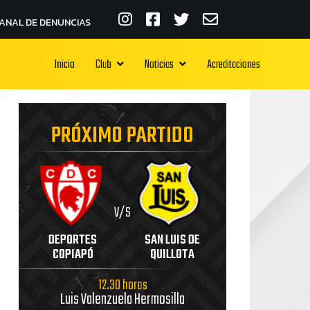
ANAL DE DENUNCIAS
Inicio
Club
Noticias
Acreditaciones
PRÓXIMO PARTIDO
V/S
DEPORTES
SAN LUIS DE
COPIAPÓ
QUILLOTA
12.30 horas
Luis Valenzuela Hermosilla