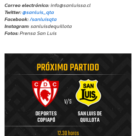
Correo electrónico:
info@sanluissa.cl
Twitter:
@sanluis_qta
Facebook:
/sanluisqta
Instagram
: sanluisdequillota
Fotos:
Prensa San Luis
PRÓXIMO PARTIDO
V/S
DEPORTES
SAN LUIS DE
COPIAPÓ
QUILLOTA
12.30 horas