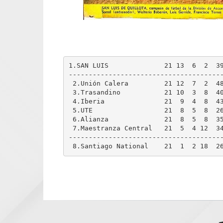
1.SAN LUIS		21 13  6  2  39-13  32 

---------------------------------------
 2.Unión Calera		21 12  7  2  48-22  31  

 3.Trasandino		21 10  3  8  40-35  23  

 4.Iberia		21  9  4  8  43-32  22  

 5.UTE			21  8  5  8  26-24  21  

 6.Alianza		21  8  5  8  35-37  21  

 7.Maestranza Central	21  5  4 12  34-41  14  

---------------------------------------