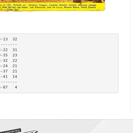
-------

-------
