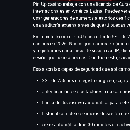
Pin-Up casino trabaja con una licencia de Cura
internacionales en América Latina. Puedes ver el 
usar generadores de números aleatorios certific
una auditoría externa antes de que tú puedas ve
En la parte técnica, Pin-Up usa cifrado SSL de 
casinos en 2026. Nunca guardamos el número co
y registramos cada inicio de sesión con IP, dispo
sesión que no reconozcas. Con todo esto, casin
Estas son las capas de seguridad que aplicamo
SSL de 256 bits en registro, ingreso, caja 
autenticación de dos factores para cambios
huella de dispositivo automática para det
historial completo de inicios de sesión que 
cierre automático tras 30 minutos sin activ