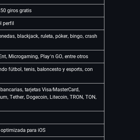
0 giros gratis
 perfil
nedas, blackjack, ruleta, póker, bingo, crash
Ent, Microgaming, Play’n GO, entre otros
do fútbol, tenis, baloncesto y esports, con
bancarias, tarjetas Visa/MasterCard,
eum, Tether, Dogecoin, Litecoin, TRON, TON,
 optimizada para iOS