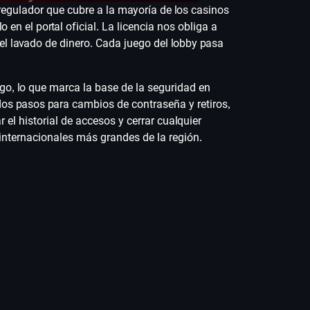
egulador que cubre a la mayoría de los casinos
 en el portal oficial. La licencia nos obliga a
 el lavado de dinero. Cada juego del lobby pasa
go, lo que marca la base de la seguridad en
os pasos para cambios de contraseña y retiros,
 el historial de accesos y cerrar cualquier
internacionales más grandes de la región.