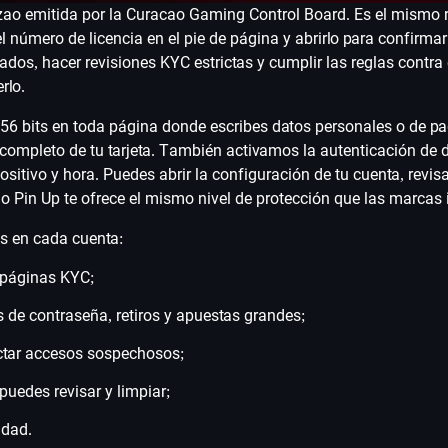
zao emitida por la Curacao Gaming Control Board. Es el mismo r
número de licencia en el pie de página y abrirlo para confirmarlo
ados, hacer revisiones KYC estrictas y cumplir las reglas contra
rlo.
256 bits en toda página donde escribes datos personales o de pa
mpleto de tu tarjeta. También activamos la autenticación de d
sitivo y hora. Puedes abrir la configuración de tu cuenta, revisar
o Pin Up te ofrece el mismo nivel de protección que las marcas 
s en cada cuenta:
y páginas KYC;
 de contraseña, retiros y apuestas grandes;
ectar accesos sospechosos;
puedes revisar y limpiar;
idad.