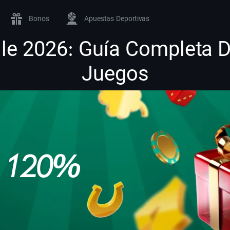
Bonos
Apuestas Deportivas
ile 2026: Guía Completa 
Juegos
a 120%